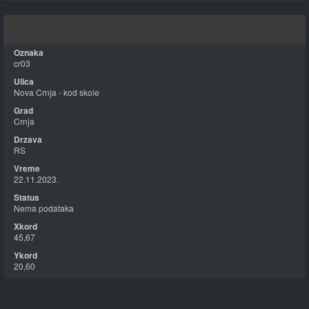
cr03
Nova Crnja - kod skole
Crnja
RS
22.11.2023.
Nema podataka
45,67
20,60