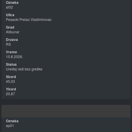
al02
Pesacki Prelaz Vladimirovac
Alibunar
RS
10.8.2026.
Uređaj radi bez greške
45,03
20,87
ap01