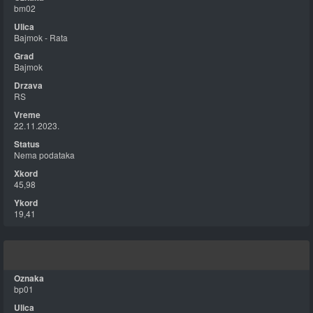
bm02
Bajmok - Rata
Bajmok
RS
22.11.2023.
Nema podataka
45,98
19,41
bp01