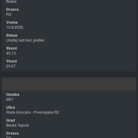
Beska
RS
10.8.2026.
Uređaj radi bez greške
45,13
20,07
bt01
Rade Koncara - Prvomajska R2
Backa Topola
RS