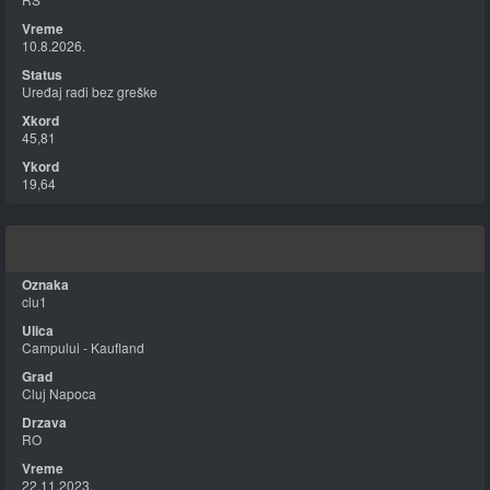
10.8.2026.
Uređaj radi bez greške
45,81
19,64
clu1
Campului - Kaufland
Cluj Napoca
RO
22.11.2023.