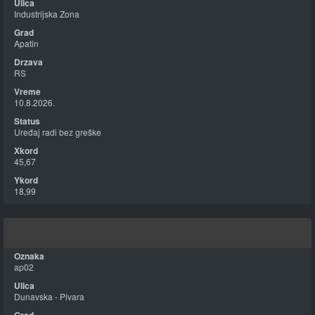
Industrijska Zona
Apatin
RS
10.8.2026.
Uređaj radi bez greške
45,67
18,99
ap02
Dunavska - Pivara