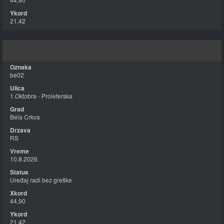
21,42
be02
1.Oktobra - Proleterska
Bela Crkva
RS
10.8.2026.
Uređaj radi bez greške
44,90
21,42