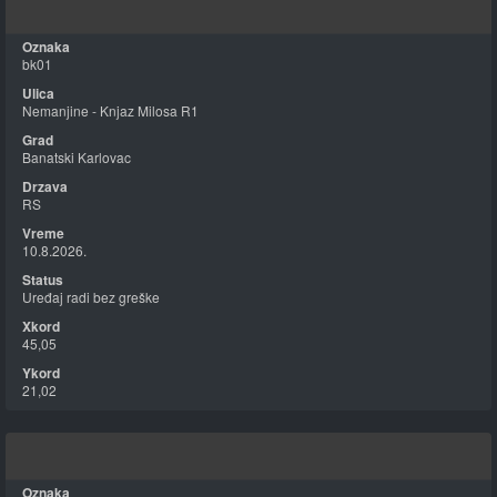
bk01
Nemanjine - Knjaz Milosa R1
Banatski Karlovac
RS
10.8.2026.
Uređaj radi bez greške
45,05
21,02